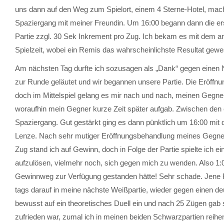
uns dann auf den Weg zum Spielort, einem 4 Sterne-Hotel, mac
Spaziergang mit meiner Freundin. Um 16:00 begann dann die ers
Partie zzgl. 30 Sek Inkrement pro Zug. Ich bekam es mit dem an
Spielzeit, wobei ein Remis das wahrscheinlichste Resultat gewe
Am nächsten Tag durfte ich sozusagen als „Dank“ gegen einen N
zur Runde geläutet und wir begannen unsere Partie. Die Eröffn
doch im Mittelspiel gelang es mir nach und nach, meinen Gegner
woraufhin mein Gegner kurze Zeit später aufgab. Zwischen den 
Spaziergang. Gut gestärkt ging es dann pünktlich um 16:00 mit
Lenze. Nach sehr mutiger Eröffnungsbehandlung meines Gegners 
Zug stand ich auf Gewinn, doch in Folge der Partie spielte ich 
aufzulösen, vielmehr noch, sich gegen mich zu wenden. Also 1:0
Gewinnweg zur Verfügung gestanden hätte! Sehr schade. Jene Pa
tags darauf in meine nächste Weißpartie, wieder gegen einen de
bewusst auf ein theoretisches Duell ein und nach 25 Zügen gab s
zufrieden war, zumal ich in meinen beiden Schwarzpartien reihe