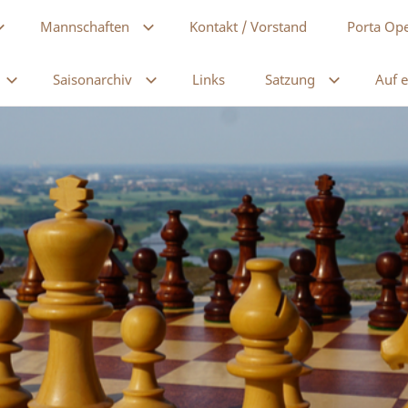
Mannschaften
Kontakt / Vorstand
Porta Op
Saisonarchiv
Links
Satzung
Auf e