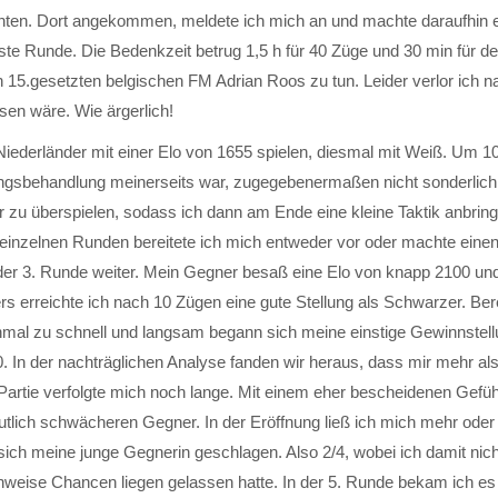
hten. Dort angekommen, meldete ich mich an und machte daraufhin 
te Runde. Die Bedenkzeit betrug 1,5 h für 40 Züge und 30 min für d
 15.gesetzten belgischen FM Adrian Roos zu tun. Leider verlor ich na
sen wäre. Wie ärgerlich!
iederländer mit einer Elo von 1655 spielen, diesmal mit Weiß. Um 1
ungsbehandlung meinerseits war, zugegebenermaßen nicht sonderlich 
 zu überspielen, sodass ich dann am Ende eine kleine Taktik anbrin
einzelnen Runden bereitete ich mich entweder vor oder machte eine
 der 3. Runde weiter. Mein Gegner besaß eine Elo von knapp 2100 und
erreichte ich nach 10 Zügen eine gute Stellung als Schwarzer. Bere
einmal zu schnell und langsam begann sich meine einstige Gewinnstellu
. In der nachträglichen Analyse fanden wir heraus, dass mir mehr als
rtie verfolgte mich noch lange. Mit einem eher bescheidenen Gefühl
utlich schwächeren Gegner. In der Eröffnung ließ ich mich mehr oder
ich meine junge Gegnerin geschlagen. Also 2/4, wobei ich damit nicht
nweise Chancen liegen gelassen hatte. In der 5. Runde bekam ich es