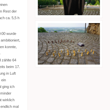
einen
en Rest der
ch ca. 5,5 h
0:00 wurde
ambitioniert,
gen konnte,
n
 zählte 64
its beim 17.
ng in Luft
 ein
 ging ich
 minder
 wirklich
 endlich mal