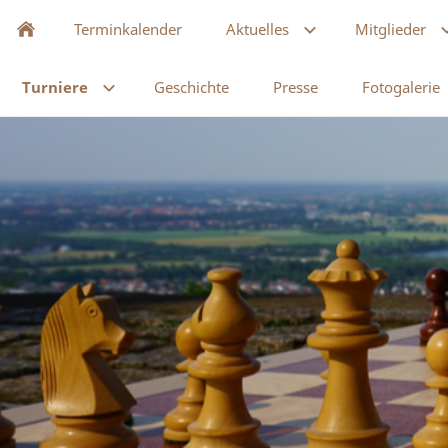
Terminkalender
Aktuelles
Mitglieder
Turniere
Geschichte
Presse
Fotogalerie