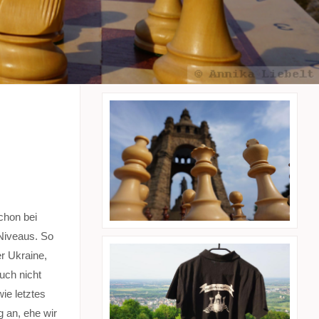
chon bei
 Niveaus. So
r Ukraine,
uch nicht
ie letztes
 an, ehe wir