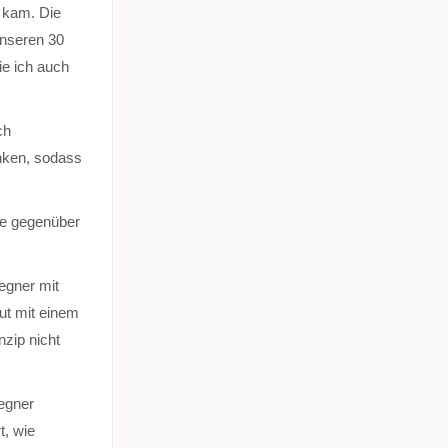
n kam. Die
unseren 30
ie ich auch
ch
nken, sodass
ame gegenüber
egner mit
ut mit einem
nzip nicht
egner
t, wie