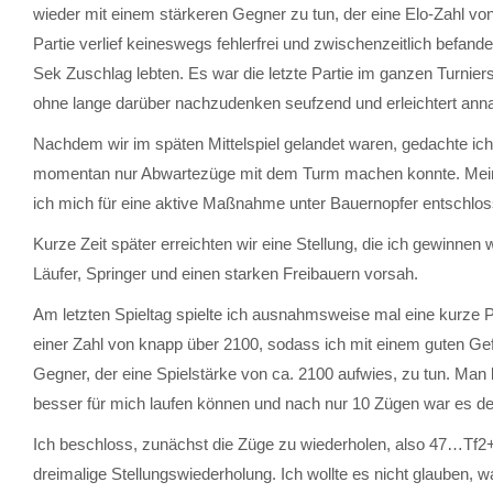
wieder mit einem stärkeren Gegner zu tun, der eine Elo-Zahl vo
Partie verlief keineswegs fehlerfrei und zwischenzeitlich befande
Sek Zuschlag lebten. Es war die letzte Partie im ganzen Turnier
ohne lange darüber nachzudenken seufzend und erleichtert an
Nachdem wir im späten Mittelspiel gelandet waren, gedachte ic
momentan nur Abwartezüge mit dem Turm machen konnte. Mein S
ich mich für eine aktive Maßnahme unter Bauernopfer entschlos
Kurze Zeit später erreichten wir eine Stellung, die ich gewinnen
Läufer, Springer und einen starken Freibauern vorsah.
Am letzten Spieltag spielte ich ausnahmsweise mal eine kurze 
einer Zahl von knapp über 2100, sodass ich mit einem guten Gefü
Gegner, der eine Spielstärke von ca. 2100 aufwies, zu tun. Man k
besser für mich laufen können und nach nur 10 Zügen war es d
Ich beschloss, zunächst die Züge zu wiederholen, also 47…Tf2
dreimalige Stellungswiederholung. Ich wollte es nicht glauben, w