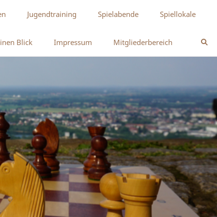
en
Jugendtraining
Spielabende
Spiellokale
inen Blick
Impressum
Mitgliederbereich