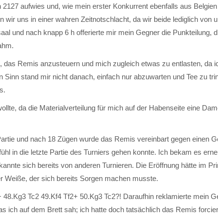
n 2127 aufwies und, wie mein erster Konkurrent ebenfalls aus Belgie
n wir uns in einer wahren Zeitnotschlacht, da wir beide lediglich von 
saal und nach knapp 6 h offerierte mir mein Gegner die Punkteilung, d
nahm.
h, das Remis anzusteuern und mich zugleich etwas zu entlasten, da i
inn stand mir nicht danach, einfach nur abzuwarten und Tee zu tri
s.
 wollte, da die Materialverteilung für mich auf der Habenseite eine D
Partie und nach 18 Zügen wurde das Remis vereinbart gegen einen G
hl in die letzte Partie des Turniers gehen konnte. Ich bekam es erne
annte sich bereits von anderen Turnieren. Die Eröffnung hätte im Pri
er Weiße, der sich bereits Sorgen machen musste.
+ 48.Kg3 Tc2 49.Kf4 Tf2+ 50.Kg3 Tc2?! Daraufhin reklamierte mein G
as ich auf dem Brett sah; ich hatte doch tatsächlich das Remis forcier