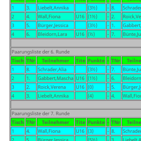
1
3.
Liebelt,Annika
(3½)
-
8.
Schrader
2
4.
Wall,Fiona
U16
(1½)
-
2.
Roick,V
3
5.
Bürger,Jessica
(3½)
-
1.
Gabbert
4
6.
Bleidorn,Lara
U16
(½)
-
7.
Bünte,Ju
Paarungsliste der 6. Runde
Tisch
TNr
Teilnehmer
Tite
Punkte
-
TNr
Teiln
1
8.
Schrader,Alia
(3½)
-
7.
Bünte,Ju
2
1.
Gabbert,Mascha
U16
(1½)
-
6.
Bleidorn
3
2.
Roick,Verena
U16
(0)
-
5.
Bürger,J
4
3.
Liebelt,Annika
(4)
-
4.
Wall,Fio
Paarungsliste der 7. Runde
Tisch
TNr
Teilnehmer
Tite
Punkte
-
TNr
Teiln
1
4.
Wall,Fiona
U16
(3)
-
8.
Schrader
2
5.
Bürger,Jessica
(5½)
-
3.
Liebelt,