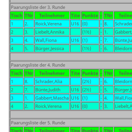
Paarungsliste der 3. Runde
Tisch
TNr
Teilnehmer
Tite
Punkte
-
TNr
Teiln
1
2.
Roick,Verena
U16
(0)
-
8.
Schrader
2
3.
Liebelt,Annika
(1½)
-
1.
Gabbert
3
4.
Wall,Fiona
U16
(1)
-
7.
Bünte,Ju
4
5.
Bürger,Jessica
(1½)
-
6.
Bleidorn
Paarungsliste der 4. Runde
Tisch
TNr
Teilnehmer
Tite
Punkte
-
TNr
Teiln
1
8.
Schrader,Alia
(2½)
-
6.
Bleidorn
2
7.
Bünte,Judith
U16
(2½)
-
5.
Bürger,J
3
1.
Gabbert,Mascha
U16
(1)
-
4.
Wall,Fio
4
2.
Roick,Verena
U16
(0)
-
3.
Liebelt,
Paarungsliste der 5. Runde
Tisch
TNr
Teilnehmer
Tite
Punkte
-
TNr
Teiln