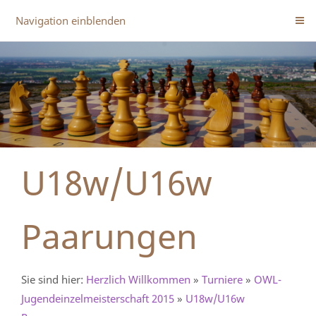
Navigation einblenden
U18w/U16w
Paarungen
Sie sind hier:
Herzlich Willkommen
»
Turniere
»
OWL-
Jugendeinzelmeisterschaft 2015
»
U18w/U16w