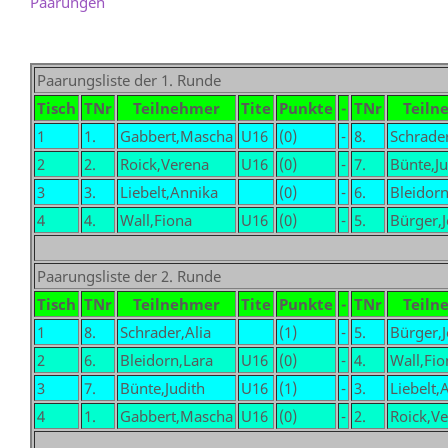
Paarungen
Paarungsliste der 1. Runde
Tisch
TNr
Teilnehmer
Tite
Punkte
-
TNr
Teiln
1
1.
Gabbert,Mascha
U16
(0)
-
8.
Schrader
2
2.
Roick,Verena
U16
(0)
-
7.
Bünte,Ju
3
3.
Liebelt,Annika
(0)
-
6.
Bleidorn
4
4.
Wall,Fiona
U16
(0)
-
5.
Bürger,J
Paarungsliste der 2. Runde
Tisch
TNr
Teilnehmer
Tite
Punkte
-
TNr
Teiln
1
8.
Schrader,Alia
(1)
-
5.
Bürger,J
2
6.
Bleidorn,Lara
U16
(0)
-
4.
Wall,Fio
3
7.
Bünte,Judith
U16
(1)
-
3.
Liebelt,
4
1.
Gabbert,Mascha
U16
(0)
-
2.
Roick,V