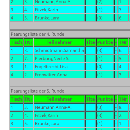
2
3.
Neumann,Anna-A.
(2)
-
1.
3
4.
Fitzek,Karin
(1)
-
7.
4
5.
Brunke,Lara
(0)
-
6.
Paarungsliste der 4. Runde
Tisch
TNr
Teilnehmer
Tite
Punkte
-
TNr
1
8.
Schmidtmann,Samantha
(3)
-
6.
2
7.
Pierburg,Neele S.
(1)
-
5.
3
1.
Engelbrecht,Lisa
(0)
-
4.
4
2.
Frohwitter,Anna
(1)
-
3.
Paarungsliste der 5. Runde
Tisch
TNr
Teilnehmer
Tite
Punkte
-
TNr
1
3.
Neumann,Anna-A.
(3)
-
8.
2
4.
Fitzek,Karin
(3)
-
2.
3
5.
Brunke,Lara
(1)
-
1.