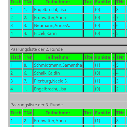
Tisch
TNr
Teilnehmer
Tite
Punkte
-
TNr
1
1.
Engelbrecht,Lisa
(0)
-
8.
2
2.
Frohwitter,Anna
(0)
-
7.
3
3.
Neumann,Anna-A.
(0)
-
6.
4
4.
Fitzek,Karin
(0)
-
5.
Paarungsliste der 2. Runde
Tisch
TNr
Teilnehmer
Tite
Punkte
-
TNr
1
8.
Schmidtmann,Samantha
(1)
-
5.
2
6.
Schalk,Caitlin
(0)
-
4.
3
7.
Pierburg,Neele S.
(1)
-
3.
4
1.
Engelbrecht,Lisa
(0)
-
2.
Paarungsliste der 3. Runde
Tisch
TNr
Teilnehmer
Tite
Punkte
-
TNr
1
2.
Frohwitter,Anna
(1)
-
8.