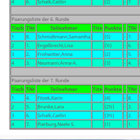
4
6.
Schalk,Caitlin
(2)
-
7.
Paarungsliste der 6. Runde
Tisch
TNr
Teilnehmer
Tite
Punkte
-
TNr
1
8.
Schmidtmann,Samantha
(5)
-
7.
2
1.
Engelbrecht,Lisa
(½)
-
6.
3
2.
Frohwitter,Anna
(2)
-
5.
4
3.
Neumann,Anna-A.
(3)
-
4.
Paarungsliste der 7. Runde
Tisch
TNr
Teilnehmer
Tite
Punkte
-
TNr
1
4.
Fitzek,Karin
(4)
-
8.
2
5.
Brunke,Lara
(2½)
-
3.
3
6.
Schalk,Caitlin
(3½)
-
2.
4
7.
Pierburg,Neele S.
(1)
-
1.