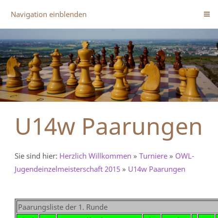
Navigation einblenden
U14w Paarungen
Sie sind hier:
Herzlich Willkommen
»
Turniere
»
OWL-
Jugendeinzelmeisterschaft 2015
»
U14w Paarungen
Paarungsliste der 1. Runde