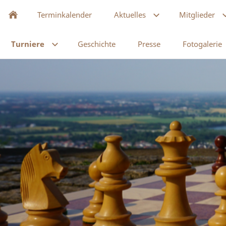
Terminkalender
Aktuelles
Mitglieder
Turniere
Geschichte
Presse
Fotogalerie