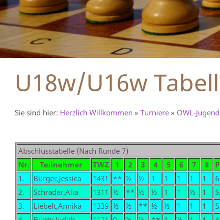
U18w/U16w Tabell
Sie sind hier:
Herzlich Willkommen
»
Turniere
»
OWL-Jugende
Abschlusstabelle (Nach Runde 7)
Nr.
Teilnehmer
TWZ
1
2
3
4
5
6
7
8
P
1.
Bürger,Jessica
1431
**
½
½
1
1
1
1
1
6
2.
Schrader,Alia
1311
½
**
½
½
1
1
½
1
5
3.
Liebelt,Annika
1339
½
½
**
½
½
1
1
1
5
4.
Bünte,Judith
1121
0
½
½
**
1
½
1
1
4