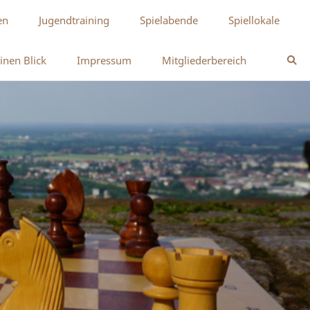
en
Jugendtraining
Spielabende
Spiellokale
inen Blick
Impressum
Mitgliederbereich