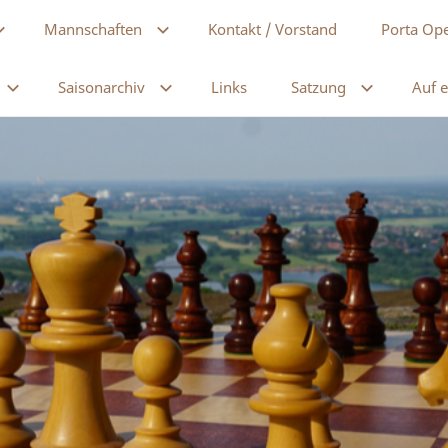
Mannschaften
Kontakt / Vorstand
Porta Op
Saisonarchiv
Links
Satzung
Auf e