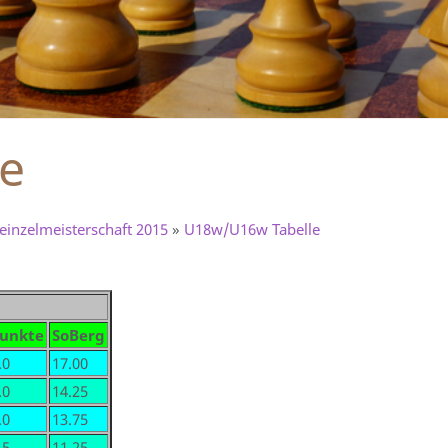
e
inzelmeisterschaft 2015
»
U18w/U16w Tabelle
unkte
SoBerg
.0
17.00
.0
14.25
.0
13.75
.5
11.25