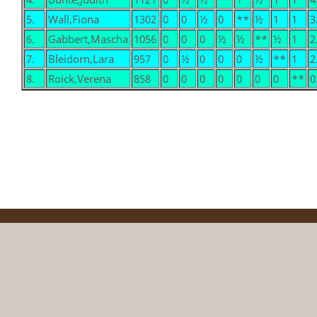
5.
Wall,Fiona
1302
0
0
½
0
**
½
1
1
3
6.
Gabbert,Mascha
1056
0
0
0
½
½
**
½
1
2
7.
Bleidorn,Lara
957
0
½
0
0
0
½
**
1
2
8.
Roick,Verena
858
0
0
0
0
0
0
0
**
0