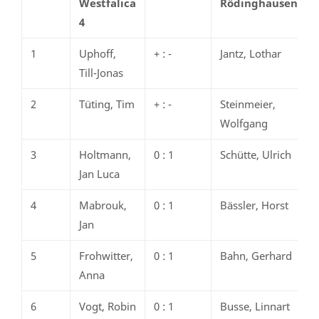
Westfalica
Rödinghausen
4
1
Uphoff,
+ : -
Jantz, Lothar
Till-Jonas
2
Tüting, Tim
+ : -
Steinmeier,
Wolfgang
3
Holtmann,
0 : 1
Schütte, Ulrich
Jan Luca
4
Mabrouk,
0 : 1
Bässler, Horst
Jan
5
Frohwitter,
0 : 1
Bahn, Gerhard
Anna
6
Vogt, Robin
0 : 1
Busse, Linnart