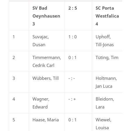
SV Bad
2 : 5
SC Porta
Oeynhausen
Westfalica
3
4
1
Suvajac,
1 : 0
Uphoff,
Dusan
Till-Jonas
2
Timmermann,
0 : 1
Tüting, Tim
Cedrik Carl
3
Wübbers, Till
- : -
Holtmann,
Jan Luca
4
Wagner,
- : +
Bleidorn,
Edward
Lara
5
Haase, Maria
0 : 1
Wiewel,
Louisa