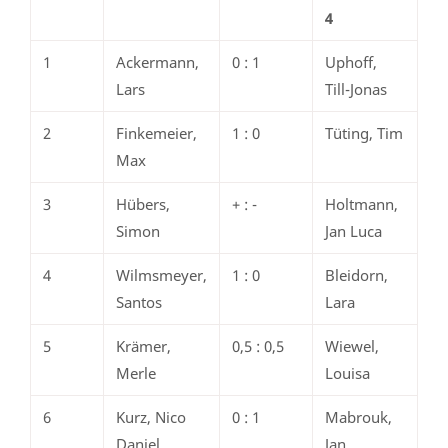
4
1
Ackermann,
0 : 1
Uphoff,
Lars
Till-Jonas
2
Finkemeier,
1 : 0
Tüting, Tim
Max
3
Hübers,
+ : -
Holtmann,
Simon
Jan Luca
4
Wilmsmeyer,
1 : 0
Bleidorn,
Santos
Lara
5
Krämer,
0,5 : 0,5
Wiewel,
Merle
Louisa
6
Kurz, Nico
0 : 1
Mabrouk,
Daniel
Jan