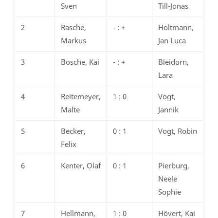
Sven
Till-Jonas
2
Rasche,
- : +
Holtmann,
Markus
Jan Luca
3
Bosche, Kai
- : +
Bleidorn,
Lara
4
Reitemeyer,
1 : 0
Vogt,
Malte
Jannik
5
Becker,
0 : 1
Vogt, Robin
Felix
6
Kenter, Olaf
0 : 1
Pierburg,
Neele
Sophie
7
Hellmann,
1 : 0
Hövert, Kai