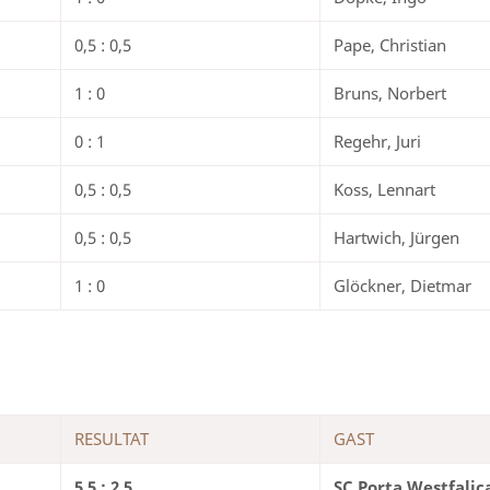
0,5 : 0,5
Pape, Christian
1 : 0
Bruns, Norbert
0 : 1
Regehr, Juri
0,5 : 0,5
Koss, Lennart
0,5 : 0,5
Hartwich, Jürgen
1 : 0
Glöckner, Dietmar
RESULTAT
GAST
5,5 : 2,5
SC Porta Westfalic