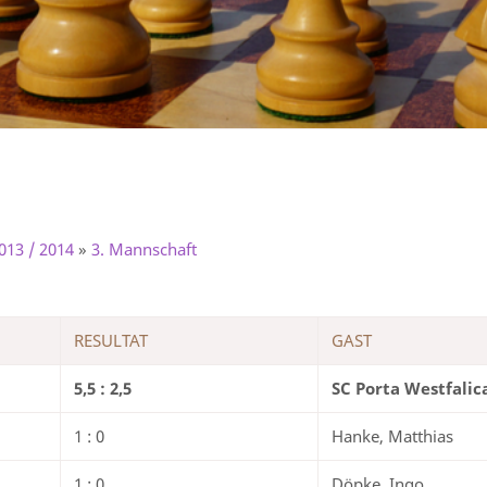
013 / 2014
»
3. Mannschaft
RESULTAT
GAST
5,5 : 2,5
SC Porta Westfalic
1 : 0
Hanke, Matthias
1 : 0
Döpke, Ingo