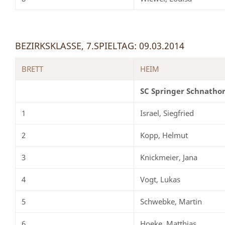
BEZIRKSKLASSE, 7.SPIELTAG: 09.03.2014
BRETT
HEIM
SC Springer Schnathor
1
Israel, Siegfried
2
Kopp, Helmut
3
Knickmeier, Jana
4
Vogt, Lukas
5
Schwebke, Martin
6
Hoeke, Matthias