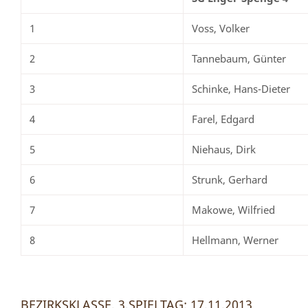
1
Voss, Volker
2
Tannebaum, Günter
3
Schinke, Hans-Dieter
4
Farel, Edgard
5
Niehaus, Dirk
6
Strunk, Gerhard
7
Makowe, Wilfried
8
Hellmann, Werner
BEZIRKSKLASSE, 3.SPIELTAG: 17.11.2013