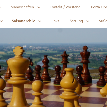
Mannschaften
Kontakt / Vorstand
Porta Op
Saisonarchiv
Links
Satzung
Auf e