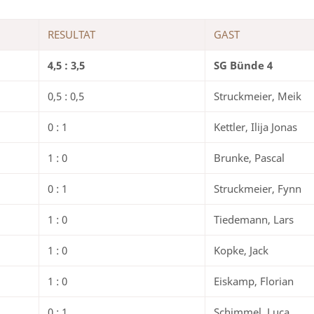
RESULTAT
GAST
4,5 : 3,5
SG Bünde 4
0,5 : 0,5
Struckmeier, Meik
0 : 1
Kettler, Ilija Jonas
1 : 0
Brunke, Pascal
0 : 1
Struckmeier, Fynn
1 : 0
Tiedemann, Lars
1 : 0
Kopke, Jack
1 : 0
Eiskamp, Florian
0 : 1
Schimmel, Luca