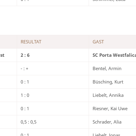
RESULTAT
GAST
st
2 : 6
SC Porta Westfalic
- : +
Bentel, Armin
0 : 1
Büsching, Kurt
1 : 0
Liebelt, Annika
0 : 1
Riesner, Kai Uwe
0,5 : 0,5
Schrader, Alia
0 : 1
Liebelt, Jonas