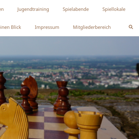
en
Jugendtraining
Spielabende
Spiellokale
inen Blick
Impressum
Mitgliederbereich