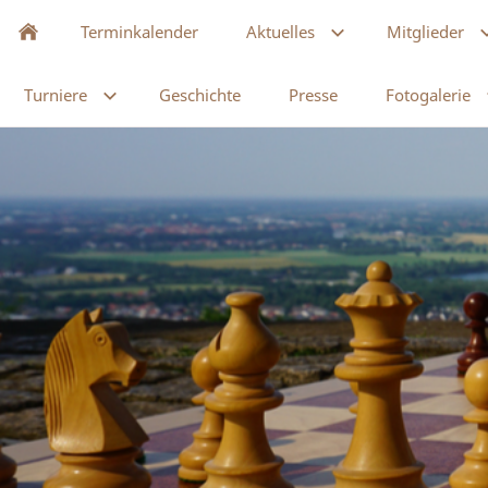
Terminkalender
Aktuelles
Mitglieder
Turniere
Geschichte
Presse
Fotogalerie