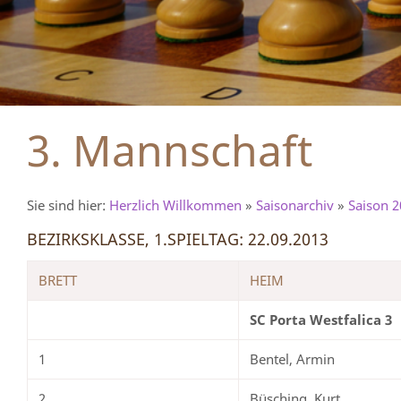
3. Mannschaft
Sie sind hier:
Herzlich Willkommen
»
Saisonarchiv
»
Saison 2
BEZIRKSKLASSE, 1.SPIELTAG: 22.09.2013
BRETT
HEIM
SC Porta Westfalica 3
1
Bentel, Armin
2
Büsching, Kurt