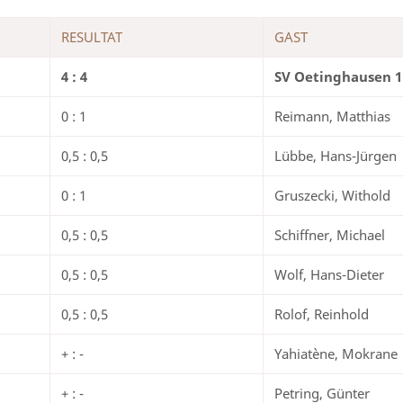
RESULTAT
GAST
4 : 4
SV Oetinghausen 1
0 : 1
Reimann, Matthias
0,5 : 0,5
Lübbe, Hans-Jürgen
0 : 1
Gruszecki, Withold
0,5 : 0,5
Schiffner, Michael
0,5 : 0,5
Wolf, Hans-Dieter
0,5 : 0,5
Rolof, Reinhold
+ : -
Yahiatène, Mokrane
+ : -
Petring, Günter