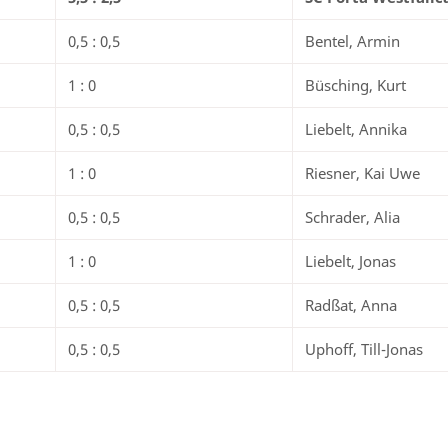
0,5 : 0,5
Bentel, Armin
1 : 0
Büsching, Kurt
0,5 : 0,5
Liebelt, Annika
1 : 0
Riesner, Kai Uwe
0,5 : 0,5
Schrader, Alia
1 : 0
Liebelt, Jonas
0,5 : 0,5
Radßat, Anna
0,5 : 0,5
Uphoff, Till-Jonas